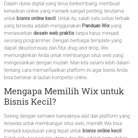
Dalam dunia digital yang terus berkembang, membuat
kehadiran online yang menarik sangat penting, terutama
untuk
bisnis online kecil
. Untuk itu, salah satu solusi terbaik
yang tersedia adalah menggunakan
Panduan Wix
yang
menawarkan
desain web praktis
tanpa harus menjadi
seorang programmer. Dengan berbagai template yang
dapat dikustomisasi dan fitur drag-and-drop, Wix
memungkinkan Anda untuk membangun situs web yang
mengesankan dengan mudah. Mari kita selami lebih dalam
tentang cara memanfaatkan platform ini agar bisnis Anda
bisa bersinar di lautan kompetisi online.
Mengapa Memilih Wix untuk
Bisnis Kecil?
Seiring dengan semakin banyaknya alat dan platform yang
tersedia untuk membangun situs web, memilih Wix bisa
menjadi keputusan yang tepat untuk
bisnis online kecil
.