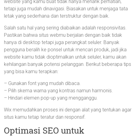
website yang kamu buat tidak hanya menarik perhatian,
tetapi juga mudah dinavigasi. Biasakan untuk menjaga tata
letak yang sederhana dan terstruktur dengan baik.
Salah satu hal yang sering diabaikan adalah responsivitas.
Pastikan bahwa situs webmu berjalan dengan baik tidak
hanya di desktop tetapi juga perangkat seluler. Banyak
pengguna beralih ke ponsel untuk mencari produk, jadi jika
website kamu tidak dioptimalkan untuk seluler, kamu akan
kehilangan banyak potensi pelanggan. Berikut beberapa tips
yang bisa kamu terapkan:
– Gunakan font yang mudah dibaca.
– Pilih skema warna yang kontras namun harmonis.
– Hindari elemen pop-up yang mengganggu.
Wix memudahkan proses ini dengan alat yang tentukan agar
situs kamu tetap teratur dan responsif.
Optimasi SEO untuk