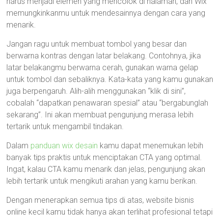
harus menjadi elemen yang mencolok di halaman, dan Wix
memungkinkanmu untuk mendesainnya dengan cara yang
menarik.
Jangan ragu untuk membuat tombol yang besar dan
berwarna kontras dengan latar belakang. Contohnya, jika
latar belakangmu berwarna cerah, gunakan warna gelap
untuk tombol dan sebaliknya. Kata-kata yang kamu gunakan
juga berpengaruh. Alih-alih menggunakan “klik di sini”,
cobalah “dapatkan penawaran spesial” atau “bergabunglah
sekarang”. Ini akan membuat pengunjung merasa lebih
tertarik untuk mengambil tindakan.
Dalam
panduan wix desain
kamu dapat menemukan lebih
banyak tips praktis untuk menciptakan CTA yang optimal.
Ingat, kalau CTA kamu menarik dan jelas, pengunjung akan
lebih tertarik untuk mengikuti arahan yang kamu berikan.
Dengan menerapkan semua tips di atas, website bisnis
online kecil kamu tidak hanya akan terlihat profesional tetapi