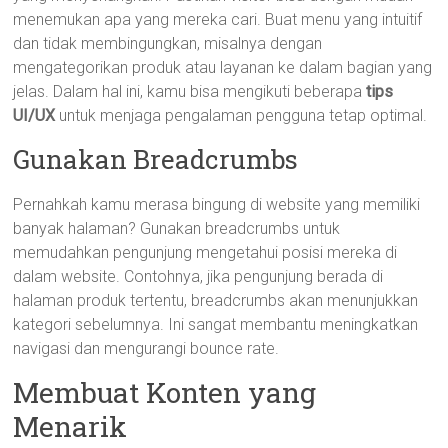
menemukan apa yang mereka cari. Buat menu yang intuitif
dan tidak membingungkan, misalnya dengan
mengategorikan produk atau layanan ke dalam bagian yang
jelas. Dalam hal ini, kamu bisa mengikuti beberapa
tips
UI/UX
untuk menjaga pengalaman pengguna tetap optimal.
Gunakan Breadcrumbs
Pernahkah kamu merasa bingung di website yang memiliki
banyak halaman? Gunakan breadcrumbs untuk
memudahkan pengunjung mengetahui posisi mereka di
dalam website. Contohnya, jika pengunjung berada di
halaman produk tertentu, breadcrumbs akan menunjukkan
kategori sebelumnya. Ini sangat membantu meningkatkan
navigasi dan mengurangi bounce rate.
Membuat Konten yang
Menarik