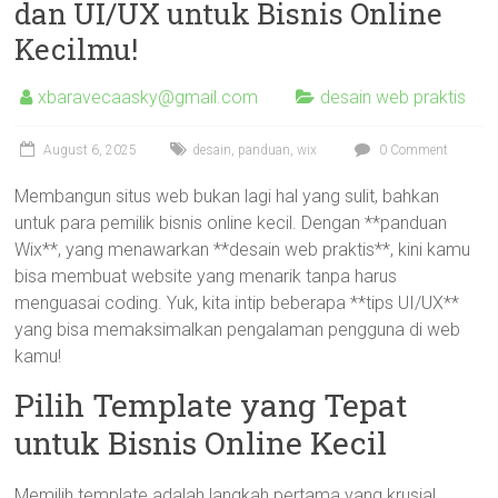
dan UI/UX untuk Bisnis Online
Kecilmu!
xbaravecaasky@gmail.com
desain web praktis
August 6, 2025
desain
,
panduan
,
wix
0 Comment
Membangun situs web bukan lagi hal yang sulit, bahkan
untuk para pemilik bisnis online kecil. Dengan **panduan
Wix**, yang menawarkan **desain web praktis**, kini kamu
bisa membuat website yang menarik tanpa harus
menguasai coding. Yuk, kita intip beberapa **tips UI/UX**
yang bisa memaksimalkan pengalaman pengguna di web
kamu!
Pilih Template yang Tepat
untuk Bisnis Online Kecil
Memilih template adalah langkah pertama yang krusial.