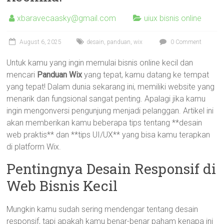
xbaravecaasky@gmail.com
uiux bisnis online
August 6, 2025
desain
,
panduan
,
wix
0 Comment
Untuk kamu yang ingin memulai bisnis online kecil dan
mencari
Panduan Wix
yang tepat, kamu datang ke tempat
yang tepat! Dalam dunia sekarang ini, memiliki website yang
menarik dan fungsional sangat penting. Apalagi jika kamu
ingin mengonversi pengunjung menjadi pelanggan. Artikel ini
akan memberikan kamu beberapa tips tentang **desain
web praktis** dan **tips UI/UX** yang bisa kamu terapkan
di platform Wix.
Pentingnya Desain Responsif di
Web Bisnis Kecil
Mungkin kamu sudah sering mendengar tentang desain
responsif, tapi apakah kamu benar-benar paham kenapa ini