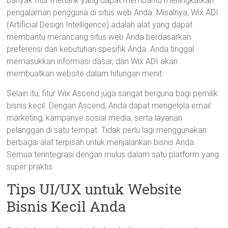
banyak fitur menarik yang dapat membantu meningkatkan
pengalaman pengguna di situs web Anda. Misalnya, Wix ADI
(Artificial Design Intelligence) adalah alat yang dapat
membantu merancang situs web Anda berdasarkan
preferensi dan kebutuhan spesifik Anda. Anda tinggal
memasukkan informasi dasar, dan Wix ADI akan
membuatkan website dalam hitungan menit.
Selain itu, fitur Wix Ascend juga sangat berguna bagi pemilik
bisnis kecil. Dengan Ascend, Anda dapat mengelola email
marketing, kampanye sosial media, serta layanan
pelanggan di satu tempat. Tidak perlu lagi menggunakan
berbagai alat terpisah untuk menjalankan bisnis Anda.
Semua terintegrasi dengan mulus dalam satu platform yang
super praktis.
Tips UI/UX untuk Website
Bisnis Kecil Anda