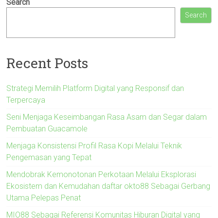
Search
Search
Recent Posts
Strategi Memilih Platform Digital yang Responsif dan
Terpercaya
Seni Menjaga Keseimbangan Rasa Asam dan Segar dalam
Pembuatan Guacamole
Menjaga Konsistensi Profil Rasa Kopi Melalui Teknik
Pengemasan yang Tepat
Mendobrak Kemonotonan Perkotaan Melalui Eksplorasi
Ekosistem dan Kemudahan daftar okto88 Sebagai Gerbang
Utama Pelepas Penat
MIO88 Sebagai Referensi Komunitas Hiburan Digital yang