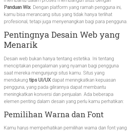
membantu dalam proses membangun situs dengan
Panduan Wix
. Dengan platform yang ramah pengguna ini,
kamu bisa merancang situs yang tidak hanya terlihat
profesional, tetapi juga menyenangkan bagi para pengguna.
Pentingnya Desain Web yang
Menarik
Desain web bukan hanya tentang estetika. Ini tentang
menciptakan pengalaman yang nyaman bagi pengguna
saat mereka mengunjungi situs kamu. Situs yang
mendukung
tips UI/UX
dapat meningkatkan kepuasan
pengguna, yang pada gilirannya dapat membantu
meningkatkan konversi dan penjualan. Ada beberapa
elemen penting dalam desain yang perlu kamu perhatikan:
Pemilihan Warna dan Font
Kamu harus memperhatikan pemilihan warna dan font yang