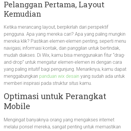
Pelanggan Pertama, Layout
Kemudian
Ketika merancang layout, berpikirlah dari perspektif
pengguna. Apa yang mereka cari? Apa yang paling mungkin
mereka klik? Pastikan elemen-elemen penting, seperti menu
navigasi, informasi kontak, dan panggilan untuk bertindak,
mudah diakses. Di Wix, kamu bisa menggunakan fitur “drag-
and-drop” untuk mengatur elemen-elemen ini dengan cara
yang paling intuitif bagi pengunjung. Menariknya, kamu dapat
menggabungkan
panduan wix desain
yang sudah ada untuk
memberi inspirasi pada struktur situs kamu.
Optimasi untuk Perangkat
Mobile
Mengingat banyaknya orang yang mengakses internet
melalui ponsel mereka, sangat penting untuk memastikan