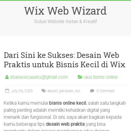
Skip
Wix Web Wizard
to
content
Solusi Website Instan & Kreatif
Dari Sini ke Sukses: Desain Web
Praktis untuk Bisnis Kecil di Wix
xbaravecaasky@gmail.com
uiux bisnis online
July 26, 2025
desain
,
panduan
,
wix
0 Comment
Ketika kamu memulai
bisnis online kecil
, salah satu langkah
paling penting adalah memiliki kehadiran digital yang
menarik dan fungsional. Di sini, saya akan bagikan kepada
kamu beberapa tips
desain web praktis
yang bisa