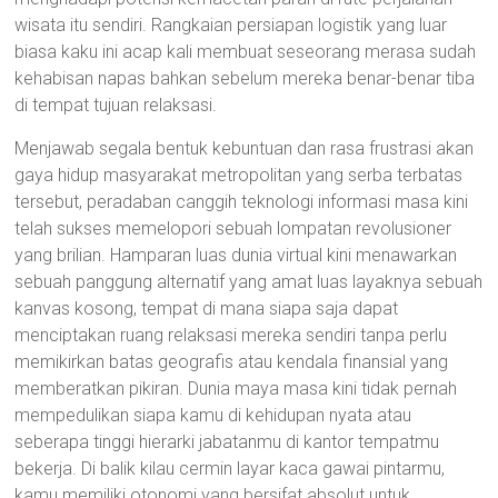
wisata itu sendiri. Rangkaian persiapan logistik yang luar
biasa kaku ini acap kali membuat seseorang merasa sudah
kehabisan napas bahkan sebelum mereka benar-benar tiba
di tempat tujuan relaksasi.
Menjawab segala bentuk kebuntuan dan rasa frustrasi akan
gaya hidup masyarakat metropolitan yang serba terbatas
tersebut, peradaban canggih teknologi informasi masa kini
telah sukses memelopori sebuah lompatan revolusioner
yang brilian. Hamparan luas dunia virtual kini menawarkan
sebuah panggung alternatif yang amat luas layaknya sebuah
kanvas kosong, tempat di mana siapa saja dapat
menciptakan ruang relaksasi mereka sendiri tanpa perlu
memikirkan batas geografis atau kendala finansial yang
memberatkan pikiran. Dunia maya masa kini tidak pernah
mempedulikan siapa kamu di kehidupan nyata atau
seberapa tinggi hierarki jabatanmu di kantor tempatmu
bekerja. Di balik kilau cermin layar kaca gawai pintarmu,
kamu memiliki otonomi yang bersifat absolut untuk