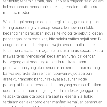
terlindung terjamin aman, dan luar biasa mujarab sakti dalam
hal membasuh mendamaikan relung terdalam batin pikiran
manusia modern.
Walau bagaimanapun dengan begitu jelas, gamblang, dan
terang benderangnya tersaji pesona kemewahan fakta
kecanggihan peradaban inovasi teknologi tersebut di depan
pandangan indra mata kita, kita selaku entitas sejati pemilik
anugerah akal budi tetap dan wajib secara mutlak untuk
terus memaksakan diri agar senantiasa harus secara ekstra
mawas terus menginsyafi kedalaman nurani diri dengan
berpegang erat pada tingkat keluhuran kesadaran
pendewasaan yang utuh penuh akan pemahaman matang
bahwa sepraktis dan seindah rupawan wujud apa pun
arsitektur rancang bangun rekayasa susunan kode
perangkat lunak kecerdasan buatan yang mampu disajikan
secara instan manja langsung ke dalam lekuk genggaman
telapak tangan kita pada era saat ini, esensi nilai hakiki
terdalam dari akar perolehan manfaat kemajuan penemuan