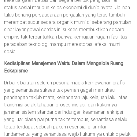
kekeluargaan, bebas dari segala bentuk penghakiman
status sosial maupun kelas ekonomi di dunia nyata. Jalinan
tulus benang persaudaraan pergaulan yang terus tumbuh
merambat subur secara organik murni di seberang pantulan
sinar layar gawai cerdas ini sukses membuktikan secara
empiris tak terbantahkan bahwa kemajuan ragam fasilitas
peradaban teknologi mampu merestorasi afeksi murni
sosial.
Kedisiplinan Manajemen Waktu Dalam Mengelola Ruang
Eskapisme
Di balik balutan seluruh pesona magis kemewahan grafis
yang senantiasa sukses tak pernah gagal memukau
pandangan takjub mata, kelancaran laju kelajuan lalu lintas
transmisi sejak tahapan proses inisiasi, dan kukuhnya
jaminan sistem standar perlindungan keamanan enkripsi
yang luar biasa paripurna tak tertembus, senantiasa selalu
tetap terdapat sebuah pakem esensial pilar nilai
fundamental yang senantiasa wajib hukumnya untuk dipeluk