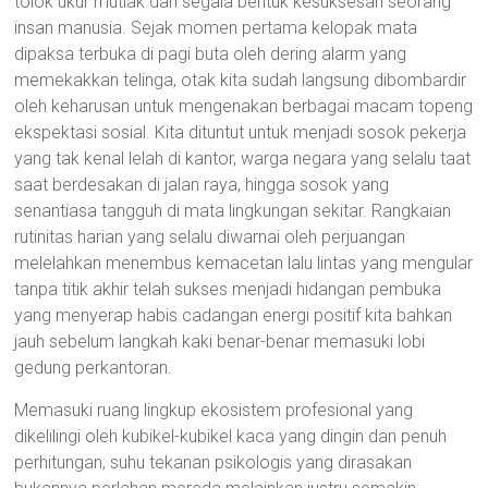
tolok ukur mutlak dari segala bentuk kesuksesan seorang
insan manusia. Sejak momen pertama kelopak mata
dipaksa terbuka di pagi buta oleh dering alarm yang
memekakkan telinga, otak kita sudah langsung dibombardir
oleh keharusan untuk mengenakan berbagai macam topeng
ekspektasi sosial. Kita dituntut untuk menjadi sosok pekerja
yang tak kenal lelah di kantor, warga negara yang selalu taat
saat berdesakan di jalan raya, hingga sosok yang
senantiasa tangguh di mata lingkungan sekitar. Rangkaian
rutinitas harian yang selalu diwarnai oleh perjuangan
melelahkan menembus kemacetan lalu lintas yang mengular
tanpa titik akhir telah sukses menjadi hidangan pembuka
yang menyerap habis cadangan energi positif kita bahkan
jauh sebelum langkah kaki benar-benar memasuki lobi
gedung perkantoran.
Memasuki ruang lingkup ekosistem profesional yang
dikelilingi oleh kubikel-kubikel kaca yang dingin dan penuh
perhitungan, suhu tekanan psikologis yang dirasakan