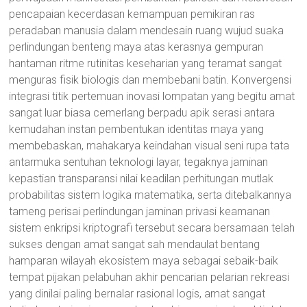
pencapaian kecerdasan kemampuan pemikiran ras
peradaban manusia dalam mendesain ruang wujud suaka
perlindungan benteng maya atas kerasnya gempuran
hantaman ritme rutinitas keseharian yang teramat sangat
menguras fisik biologis dan membebani batin. Konvergensi
integrasi titik pertemuan inovasi lompatan yang begitu amat
sangat luar biasa cemerlang berpadu apik serasi antara
kemudahan instan pembentukan identitas maya yang
membebaskan, mahakarya keindahan visual seni rupa tata
antarmuka sentuhan teknologi layar, tegaknya jaminan
kepastian transparansi nilai keadilan perhitungan mutlak
probabilitas sistem logika matematika, serta ditebalkannya
tameng perisai perlindungan jaminan privasi keamanan
sistem enkripsi kriptografi tersebut secara bersamaan telah
sukses dengan amat sangat sah mendaulat bentang
hamparan wilayah ekosistem maya sebagai sebaik-baik
tempat pijakan pelabuhan akhir pencarian pelarian rekreasi
yang dinilai paling bernalar rasional logis, amat sangat