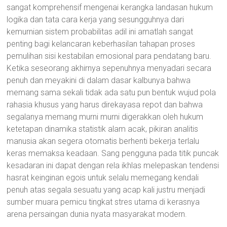
sangat komprehensif mengenai kerangka landasan hukum
logika dan tata cara kerja yang sesungguhnya dari
kemurnian sistem probabilitas adil ini amatlah sangat
penting bagi kelancaran keberhasilan tahapan proses
pemulihan sisi kestabilan emosional para pendatang baru.
Ketika seseorang akhirnya sepenuhnya menyadari secara
penuh dan meyakini di dalam dasar kalbunya bahwa
memang sama sekali tidak ada satu pun bentuk wujud pola
rahasia khusus yang harus direkayasa repot dan bahwa
segalanya memang murni murni digerakkan oleh hukum
ketetapan dinamika statistik alam acak, pikiran analitis
manusia akan segera otomatis berhenti bekerja terlalu
keras memaksa keadaan. Sang pengguna pada titik puncak
kesadaran ini dapat dengan rela ikhlas melepaskan tendensi
hasrat keinginan egois untuk selalu memegang kendali
penuh atas segala sesuatu yang acap kali justru menjadi
sumber muara pemicu tingkat stres utama di kerasnya
arena persaingan dunia nyata masyarakat modern.