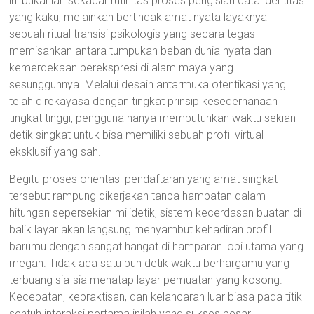
ini bukanlah sekadar rutinitas proses pengisian data identitas
yang kaku, melainkan bertindak amat nyata layaknya
sebuah ritual transisi psikologis yang secara tegas
memisahkan antara tumpukan beban dunia nyata dan
kemerdekaan berekspresi di alam maya yang
sesungguhnya. Melalui desain antarmuka otentikasi yang
telah direkayasa dengan tingkat prinsip kesederhanaan
tingkat tinggi, pengguna hanya membutuhkan waktu sekian
detik singkat untuk bisa memiliki sebuah profil virtual
eksklusif yang sah.
Begitu proses orientasi pendaftaran yang amat singkat
tersebut rampung dikerjakan tanpa hambatan dalam
hitungan sepersekian milidetik, sistem kecerdasan buatan di
balik layar akan langsung menyambut kehadiran profil
barumu dengan sangat hangat di hamparan lobi utama yang
megah. Tidak ada satu pun detik waktu berhargamu yang
terbuang sia-sia menatap layar pemuatan yang kosong.
Kecepatan, kepraktisan, dan kelancaran luar biasa pada titik
sentuh interaksi pertama inilah yang sukses besar