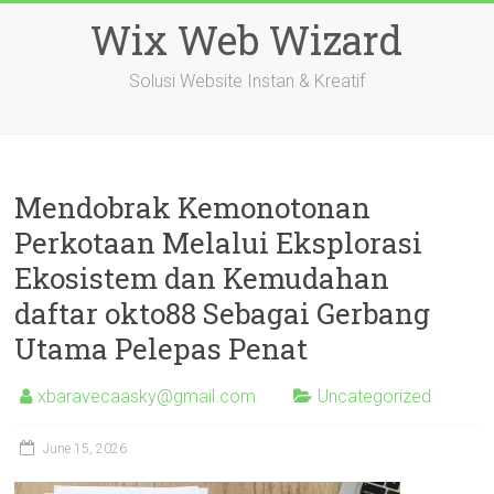
Skip
Wix Web Wizard
to
content
Solusi Website Instan & Kreatif
Mendobrak Kemonotonan
Perkotaan Melalui Eksplorasi
Ekosistem dan Kemudahan
daftar okto88 Sebagai Gerbang
Utama Pelepas Penat
xbaravecaasky@gmail.com
Uncategorized
June 15, 2026