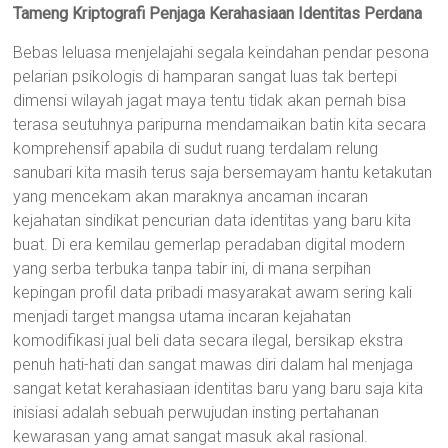
Tameng Kriptografi Penjaga Kerahasiaan Identitas Perdana
Bebas leluasa menjelajahi segala keindahan pendar pesona
pelarian psikologis di hamparan sangat luas tak bertepi
dimensi wilayah jagat maya tentu tidak akan pernah bisa
terasa seutuhnya paripurna mendamaikan batin kita secara
komprehensif apabila di sudut ruang terdalam relung
sanubari kita masih terus saja bersemayam hantu ketakutan
yang mencekam akan maraknya ancaman incaran
kejahatan sindikat pencurian data identitas yang baru kita
buat. Di era kemilau gemerlap peradaban digital modern
yang serba terbuka tanpa tabir ini, di mana serpihan
kepingan profil data pribadi masyarakat awam sering kali
menjadi target mangsa utama incaran kejahatan
komodifikasi jual beli data secara ilegal, bersikap ekstra
penuh hati-hati dan sangat mawas diri dalam hal menjaga
sangat ketat kerahasiaan identitas baru yang baru saja kita
inisiasi adalah sebuah perwujudan insting pertahanan
kewarasan yang amat sangat masuk akal rasional.