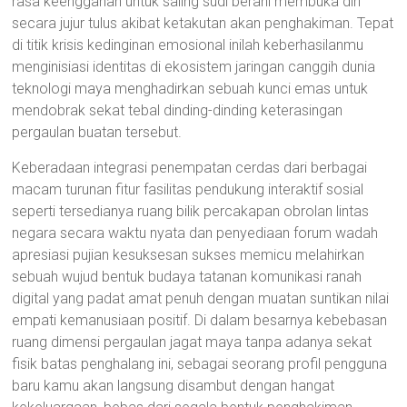
rasa keengganan untuk saling sudi berani membuka diri
secara jujur tulus akibat ketakutan akan penghakiman. Tepat
di titik krisis kedinginan emosional inilah keberhasilanmu
menginisiasi identitas di ekosistem jaringan canggih dunia
teknologi maya menghadirkan sebuah kunci emas untuk
mendobrak sekat tebal dinding-dinding keterasingan
pergaulan buatan tersebut.
Keberadaan integrasi penempatan cerdas dari berbagai
macam turunan fitur fasilitas pendukung interaktif sosial
seperti tersedianya ruang bilik percakapan obrolan lintas
negara secara waktu nyata dan penyediaan forum wadah
apresiasi pujian kesuksesan sukses memicu melahirkan
sebuah wujud bentuk budaya tatanan komunikasi ranah
digital yang padat amat penuh dengan muatan suntikan nilai
empati kemanusiaan positif. Di dalam besarnya kebebasan
ruang dimensi pergaulan jagat maya tanpa adanya sekat
fisik batas penghalang ini, sebagai seorang profil pengguna
baru kamu akan langsung disambut dengan hangat