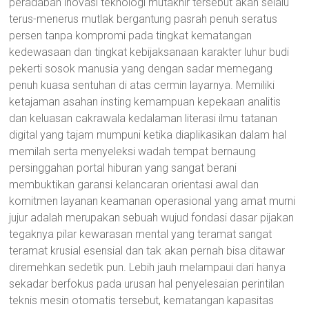
peradaban inovasi teknologi mutakhir tersebut akan selalu
terus-menerus mutlak bergantung pasrah penuh seratus
persen tanpa kompromi pada tingkat kematangan
kedewasaan dan tingkat kebijaksanaan karakter luhur budi
pekerti sosok manusia yang dengan sadar memegang
penuh kuasa sentuhan di atas cermin layarnya. Memiliki
ketajaman asahan insting kemampuan kepekaan analitis
dan keluasan cakrawala kedalaman literasi ilmu tatanan
digital yang tajam mumpuni ketika diaplikasikan dalam hal
memilah serta menyeleksi wadah tempat bernaung
persinggahan portal hiburan yang sangat berani
membuktikan garansi kelancaran orientasi awal dan
komitmen layanan keamanan operasional yang amat murni
jujur adalah merupakan sebuah wujud fondasi dasar pijakan
tegaknya pilar kewarasan mental yang teramat sangat
teramat krusial esensial dan tak akan pernah bisa ditawar
diremehkan sedetik pun. Lebih jauh melampaui dari hanya
sekadar berfokus pada urusan hal penyelesaian perintilan
teknis mesin otomatis tersebut, kematangan kapasitas