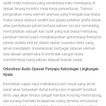
optik mata manusia yang senantiasa kaku menegang di
depan terang monitor meja kerja perkantoran. Transisi
pergerakan menu elemen animasi yang mengalir luar biasa
mulus tanpa adanya sedikit pun gejala patahan grafis kasar
atau pembekuan piksel berhasil sukses secara cemerlang
menciptakan sebuah ilusi optik yang luar biasa memukau,
perlahan namun pasti menghanyutkan gelombang frekuensi
pikiran analitis kita ke dalam lautan suasana rileks yang
amat mendalam. Keselarasan berbagai tatanan elemen
tata desain antarmuka ini bertindak sangat nyata
membimbing ruang pikiran wilayah bawah sadar.
Orkestrasi Audio Spasial Penyapu Kebisingan Lingkungan
Nyata
Keindahan sajian rupa mahakarya seni visual yang amat
sarat akan tumpukan detail komposisi imajinatif tersebut
tentu saja akan terasa sangat hambar, kosong melompong,
dan kurang memiliki kedalaman ruang dimensi emosional