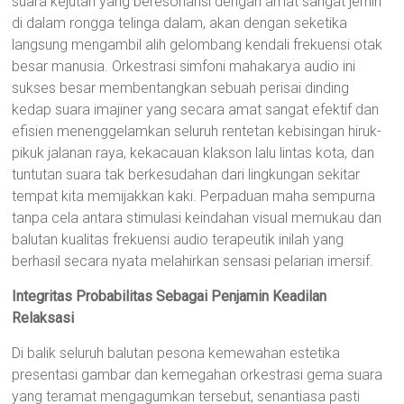
suara kejutan yang beresonansi dengan amat sangat jernih
di dalam rongga telinga dalam, akan dengan seketika
langsung mengambil alih gelombang kendali frekuensi otak
besar manusia. Orkestrasi simfoni mahakarya audio ini
sukses besar membentangkan sebuah perisai dinding
kedap suara imajiner yang secara amat sangat efektif dan
efisien menenggelamkan seluruh rentetan kebisingan hiruk-
pikuk jalanan raya, kekacauan klakson lalu lintas kota, dan
tuntutan suara tak berkesudahan dari lingkungan sekitar
tempat kita memijakkan kaki. Perpaduan maha sempurna
tanpa cela antara stimulasi keindahan visual memukau dan
balutan kualitas frekuensi audio terapeutik inilah yang
berhasil secara nyata melahirkan sensasi pelarian imersif.
Integritas Probabilitas Sebagai Penjamin Keadilan
Relaksasi
Di balik seluruh balutan pesona kemewahan estetika
presentasi gambar dan kemegahan orkestrasi gema suara
yang teramat mengagumkan tersebut, senantiasa pasti