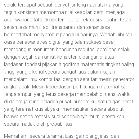
selalu terdapat sebuah denyut jantung nadi utama yang
teguh konsisten memompa nilai keadilan demi menjaga
agar wahana tata ekosistem portal rekreasi virtual ini tetap
senantiasa murni, adil transparan, dan senantiasa
bermartabat menyambut penghuni barunya. Wadah hiburan
oase penawar stres digital yang telah sukses besar
membangun monumen bangunan reputasi gemilang selalu
dengan teguh dan amat konsisten dibangun di atas
landasan fondasi pijakan algoritma matematis tingkat paling
tinggi yang dikenal secara sangat luas dalam kajian
mendalam ilmu komputasi dengan sebutan mesin generator
angka acak. Mesin kecerdasan perhitungan matematika
tanpa ampun yang terus bekerja membelah dimensi waktu
di dalam jantung peladen pusat ini memikul satu tugas berat
yang teramat krusial, yakni memastikan secara absolut
bahwa setiap rotasi visual sepenuhnya murni ditentukan
secara mutlak oleh probabilitas.
Memahami secara teramat luas, gamblang jelas, dan