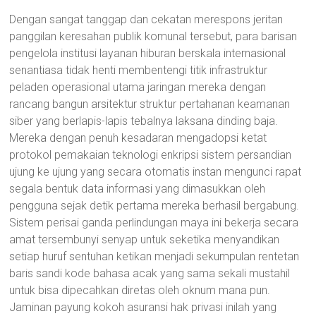
Dengan sangat tanggap dan cekatan merespons jeritan
panggilan keresahan publik komunal tersebut, para barisan
pengelola institusi layanan hiburan berskala internasional
senantiasa tidak henti membentengi titik infrastruktur
peladen operasional utama jaringan mereka dengan
rancang bangun arsitektur struktur pertahanan keamanan
siber yang berlapis-lapis tebalnya laksana dinding baja.
Mereka dengan penuh kesadaran mengadopsi ketat
protokol pemakaian teknologi enkripsi sistem persandian
ujung ke ujung yang secara otomatis instan mengunci rapat
segala bentuk data informasi yang dimasukkan oleh
pengguna sejak detik pertama mereka berhasil bergabung.
Sistem perisai ganda perlindungan maya ini bekerja secara
amat tersembunyi senyap untuk seketika menyandikan
setiap huruf sentuhan ketikan menjadi sekumpulan rentetan
baris sandi kode bahasa acak yang sama sekali mustahil
untuk bisa dipecahkan diretas oleh oknum mana pun.
Jaminan payung kokoh asuransi hak privasi inilah yang