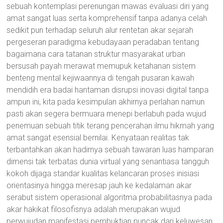
sebuah kontemplasi perenungan mawas evaluasi diri yang
amat sangat luas serta komprehensif tanpa adanya celah
sedikit pun terhadap seluruh alur rentetan akar sejarah
pergeseran paradigma kebudayaan peradaban tentang
bagaimana cara tatanan struktur masyarakat urban
bersusah payah merawat memupuk ketahanan sistem
benteng mental kejiwaannya di tengah pusaran kawah
mendidih era badai hantaman disrupsi inovasi digital tanpa
ampun ini, kita pada kesimpulan akhirnya perlahan namun
pasti akan segera bermuara menepi berlabuh pada wujud
penemuan sebuah titik terang pencerahan ilmu hikmah yang
amat sangat esensial bernilai. Kenyataan realitas tak
terbantahkan akan hadirnya sebuah tawaran luas hamparan
dimensi tak terbatas dunia virtual yang senantiasa tangguh
kokoh dijaga standar kualitas kelancaran proses inisiasi
orientasinya hingga meresap jauh ke kedalaman akar
serabut sistem operasional algoritma probabilitasnya pada
akar hakikat filosofisnya adalah merupakan wujud
perwujudan manifestasi pembuktian puncak dari keluwesan