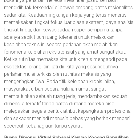
bukannya perlahan mereda melainkan justru semakin
mendidih tak terkendali di bawah ambang batas rasionalitas
sadar kita. Keadaan lingkungan kerja yang terus-menerus
memaksakan tingkat fokus luar biasa ekstrem, daya analisis
tingkat tinggi, dan kewaspadaan super sempurna tanpa
adanya sedikit pun ruang toleransi untuk melakukan
kesalahan teknis ini secara perlahan akan melahirkan
fenomena kelelahan eksistensial yang amat sangat akut.
Ketika rutinitas memaksa kita untuk terus mengabdi pada
ekspektasi orang lain, jati diri kita yang sesungguhnya
perlahan mulai terkikis oleh rutinitas mekanis yang
mengeringkan jiwa. Pada titik kelelahan kronis inilah,
masyarakat urban secara naluriah amat sangat
membutuhkan sebuah ruang jeda, mendambakan sebuah
dimensi alternatif tanpa batas di mana mereka bisa
melepaskan segala bentuk atribut kepangkatan profesional
dan sekadar menjadi manusia bebas yang berhak mencari
secercah kebahagiaan tanpa syarat.
Ruang Dimensi Virtual Sebagai Kanvas Kosong Pemulihan