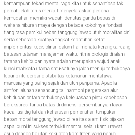
kemampuan tekad mental raga kita untuk senantiasa tak
pernah lelah terus merajut menyelaraskan pesona
kemudahan memiliki wadah identitas ganda bebas di
wahana hiburan maya dengan betapa kokohnya fondasi
tiang rasa pemikul beban tanggung jawab utuh moralitas diri
serta seberapa kuatnya tingkat kepatuhan ketat
implementasi kedisiplinan dalam hal menata kerangka ruang
batasan tatanan manajemen waktu ritme biologis di alam
tatanan kehidupan nyata adalah merupakan wujud anak
kunci mahkota utama satu-satunya jalan menuju terbukanya
lebar pintu gerbang stabilitas ketahanan mental jiwa
manusia yang paling sejati dan utuh paripurna. Apabila
simfoni alunan senandung tali harmoni pergerakan alur
kehidupan antara terbukanya keleluasaan pintu kebebasan
berekspresi tanpa batas di dimensi persembunyian layar
kaca ilusi digital dan keharusan pemenuhan tumpukan
beban moral tanggung jawab di realitas alam fisik pijakan
aspal bumi ini sukses terbukti mampu selalu kamu rawat
asuh dengan balutan kekuatan komitmen yang penuh