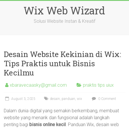
Skip
Wix Web Wizard
to
content
Solusi Website Instan & Kreatif
Desain Website Kekinian di Wix:
Tips Praktis untuk Bisnis
Kecilmu
xbaravecaasky@gmail.com
praktis tips uiux
August 3, 2025
desain
,
panduan
,
wix
0 Comment
Dalam dunia digital yang semakin berkembang, membuat
website yang menarik dan fungsional adalah langkah
penting bagi
bisnis online kecil
. Panduan Wix, desain web