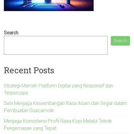
Search
Search
Recent Posts
Strategi Memilih Platform Digital yang Responsif dan
Terpercaya
Seni Menjaga Keseimbangan Rasa Asam dan Segar dalam
Pembuatan Guacamole
Menjaga Konsistensi Profil Rasa Kopi Melalui Teknik
Pengemasan yang Tepat