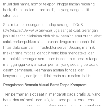
mulai dari nama, nomor telepon, hingga rincian rekening
bank, dikunci dalam brankas digital yang sangat sulit
ditembus.
Selain itu, perlindungan terhadap serangan DDoS
(
Distributed Denial of Service
) juga sangat kuat. Serangan
jenis ini sering dilakukan oleh pihak pesaing atau orang jahat
untuk melumpuhkan situs taruhan dengan membanjiri lalu
lintas data sampah. Infrastruktur server Jepang memiliki
mekanisme mitigasi canggih yang bisa mendeteksi dan
memblokir serangan semacam ini secara otomatis tanpa
mengganggu kenyamanan pemain yang sedang berada di
dalam permainan. Keamanan adalah fondasi dari
kenyamanan, dan Ijobet tidak main-main dalam hal ini.
Pengalaman Bermain Visual Berat Tanpa Kompromi
Tren permainan slot saat ini mengarah pada grafis 3D yang
berat dan animasi sinematik, terutama pada tema-tema
Jepang yang penuh warna. Pada server biasa, memuat aset