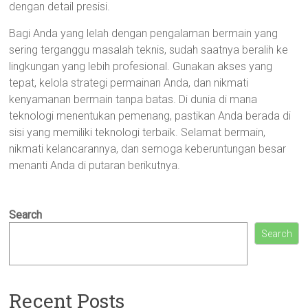
dengan detail presisi.
Bagi Anda yang lelah dengan pengalaman bermain yang
sering terganggu masalah teknis, sudah saatnya beralih ke
lingkungan yang lebih profesional. Gunakan akses yang
tepat, kelola strategi permainan Anda, dan nikmati
kenyamanan bermain tanpa batas. Di dunia di mana
teknologi menentukan pemenang, pastikan Anda berada di
sisi yang memiliki teknologi terbaik. Selamat bermain,
nikmati kelancarannya, dan semoga keberuntungan besar
menanti Anda di putaran berikutnya.
Search
Search
Recent Posts