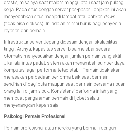
drastis, misalnya saat malam minggu atau saat jam pulang
kerja. Pada situs dengan server pas-pasan, lonjakan ini akan
menyebabkan situs menjadi lambat atau bahkan
down
(tidak bisa diakses). Ini adalah mimpi buruk bagi penyedia
layanan dan pemain.
Infrastruktur server Jepang didesain dengan skalabilitas
tinggi. Artinya, kapasitas server bisa melebar secara
otomatis menyesuaikan dengan jumlah pemain yang aktif.
Jika lalu lintas padat, sistem akan menambah sumber daya
komputasi agar performa tetap stabil. Pemain tidak akan
merasakan perbedaan performa baik saat bermain
sendirian di pagi buta maupun saat bermain bersama ribuan
orang lain di jam sibuk. Konsistensi performa inilah yang
membuat pengalaman bermain di Ijobet selalu
menyenangkan kapan saja.
Psikologi Pemain Profesional
Pemain profesional atau mereka yang bermain dengan