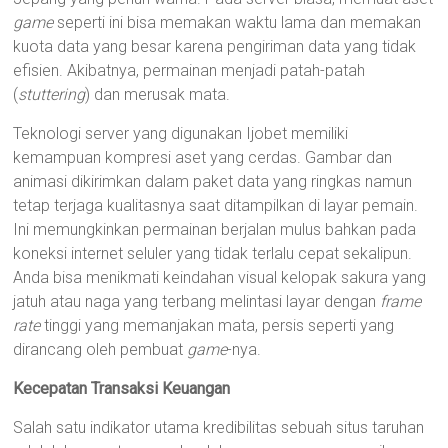
game
seperti ini bisa memakan waktu lama dan memakan
kuota data yang besar karena pengiriman data yang tidak
efisien. Akibatnya, permainan menjadi patah-patah
(
stuttering
) dan merusak mata.
Teknologi server yang digunakan Ijobet memiliki
kemampuan kompresi aset yang cerdas. Gambar dan
animasi dikirimkan dalam paket data yang ringkas namun
tetap terjaga kualitasnya saat ditampilkan di layar pemain.
Ini memungkinkan permainan berjalan mulus bahkan pada
koneksi internet seluler yang tidak terlalu cepat sekalipun.
Anda bisa menikmati keindahan visual kelopak sakura yang
jatuh atau naga yang terbang melintasi layar dengan
frame
rate
tinggi yang memanjakan mata, persis seperti yang
dirancang oleh pembuat
game
-nya.
Kecepatan Transaksi Keuangan
Salah satu indikator utama kredibilitas sebuah situs taruhan