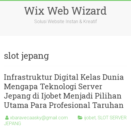
Skip
Wix Web Wizard
to
content
Solusi Website Instan & Kreatif
slot jepang
Infrastruktur Digital Kelas Dunia
Mengapa Teknologi Server
Jepang di Ijobet Menjadi Pilihan
Utama Para Profesional Taruhan
xbaravecaasky@gmail.com
ijobet
,
SLOT SERVER
JEPANG