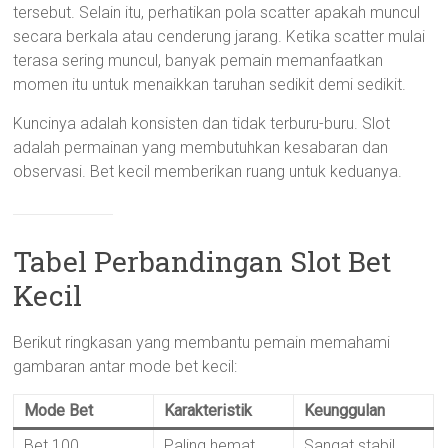
tersebut. Selain itu, perhatikan pola scatter apakah muncul
secara berkala atau cenderung jarang. Ketika scatter mulai
terasa sering muncul, banyak pemain memanfaatkan
momen itu untuk menaikkan taruhan sedikit demi sedikit.
Kuncinya adalah konsisten dan tidak terburu-buru. Slot
adalah permainan yang membutuhkan kesabaran dan
observasi. Bet kecil memberikan ruang untuk keduanya.
Tabel Perbandingan Slot Bet
Kecil
Berikut ringkasan yang membantu pemain memahami
gambaran antar mode bet kecil:
Mode Bet
Karakteristik
Keunggulan
Bet 100
Paling hemat,
Sangat stabil