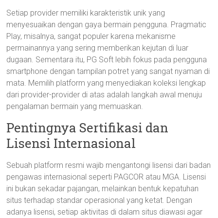
Setiap provider memiliki karakteristik unik yang
menyesuaikan dengan gaya bermain pengguna. Pragmatic
Play, misalnya, sangat populer karena mekanisme
permainannya yang sering memberikan kejutan di luar
dugaan. Sementara itu, PG Soft lebih fokus pada pengguna
smartphone dengan tampilan potret yang sangat nyaman di
mata. Memilih platform yang menyediakan koleksi lengkap
dari provider-provider di atas adalah langkah awal menuju
pengalaman bermain yang memuaskan.
Pentingnya Sertifikasi dan
Lisensi Internasional
Sebuah platform resmi wajib mengantongi lisensi dari badan
pengawas internasional seperti PAGCOR atau MGA. Lisensi
ini bukan sekadar pajangan, melainkan bentuk kepatuhan
situs terhadap standar operasional yang ketat. Dengan
adanya lisensi, setiap aktivitas di dalam situs diawasi agar