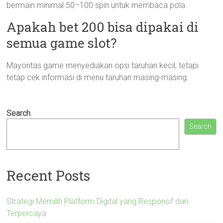
bermain minimal 50–100 spin untuk membaca pola.
Apakah bet 200 bisa dipakai di
semua game slot?
Mayoritas game menyediakan opsi taruhan kecil, tetapi
tetap cek informasi di menu taruhan masing-masing.
Search
Search
Recent Posts
Strategi Memilih Platform Digital yang Responsif dan
Terpercaya