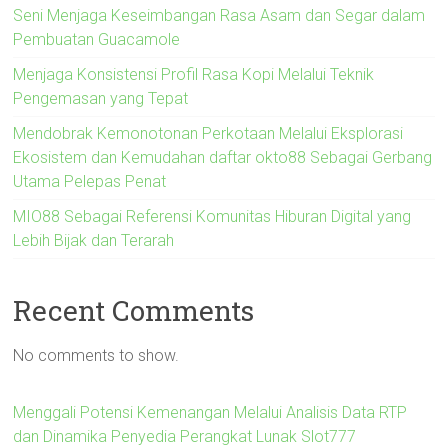
Seni Menjaga Keseimbangan Rasa Asam dan Segar dalam
Pembuatan Guacamole
Menjaga Konsistensi Profil Rasa Kopi Melalui Teknik
Pengemasan yang Tepat
Mendobrak Kemonotonan Perkotaan Melalui Eksplorasi
Ekosistem dan Kemudahan daftar okto88 Sebagai Gerbang
Utama Pelepas Penat
MIO88 Sebagai Referensi Komunitas Hiburan Digital yang
Lebih Bijak dan Terarah
Recent Comments
No comments to show.
Menggali Potensi Kemenangan Melalui Analisis Data RTP
dan Dinamika Penyedia Perangkat Lunak Slot777