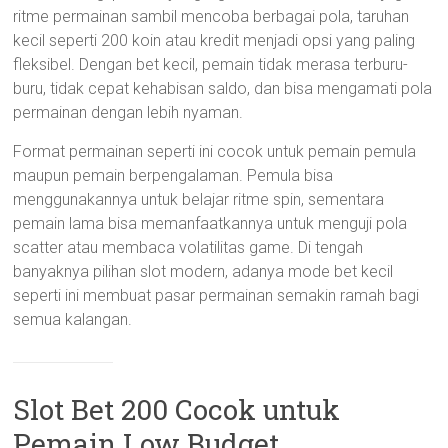
ritme permainan sambil mencoba berbagai pola, taruhan
kecil seperti 200 koin atau kredit menjadi opsi yang paling
fleksibel. Dengan bet kecil, pemain tidak merasa terburu-
buru, tidak cepat kehabisan saldo, dan bisa mengamati pola
permainan dengan lebih nyaman.
Format permainan seperti ini cocok untuk pemain pemula
maupun pemain berpengalaman. Pemula bisa
menggunakannya untuk belajar ritme spin, sementara
pemain lama bisa memanfaatkannya untuk menguji pola
scatter atau membaca volatilitas game. Di tengah
banyaknya pilihan slot modern, adanya mode bet kecil
seperti ini membuat pasar permainan semakin ramah bagi
semua kalangan.
Slot Bet 200 Cocok untuk
Pemain Low Budget