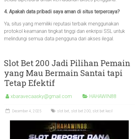
4. Apakah data pribadi saya aman di situs terpercaya?
Ya, situs yang memiliki reputasi terbaik menggunakan
protokol keamanan tingkat tinggi dan enkripsi SSL untuk
melindungi semua data pengguna dari akses ilegal.
Slot Bet 200 Jadi Pilihan Pemain
yang Mau Bermain Santai tapi
Tetap Efektif
xbaravecaasky@gmail.com
HAHAWIN88
December 4, 2025
slot bet
,
slot bet 200
,
slot bet kecil