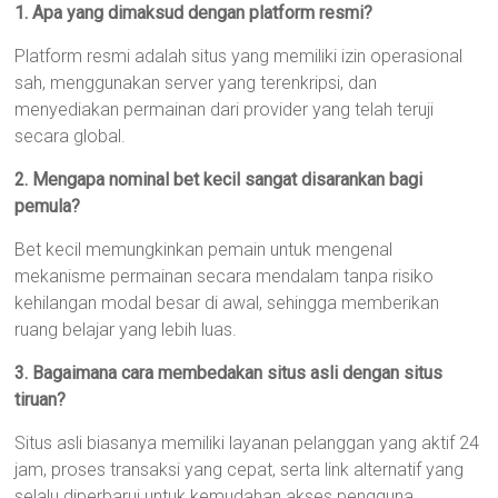
1. Apa yang dimaksud dengan platform resmi?
Platform resmi adalah situs yang memiliki izin operasional
sah, menggunakan server yang terenkripsi, dan
menyediakan permainan dari provider yang telah teruji
secara global.
2. Mengapa nominal bet kecil sangat disarankan bagi
pemula?
Bet kecil memungkinkan pemain untuk mengenal
mekanisme permainan secara mendalam tanpa risiko
kehilangan modal besar di awal, sehingga memberikan
ruang belajar yang lebih luas.
3. Bagaimana cara membedakan situs asli dengan situs
tiruan?
Situs asli biasanya memiliki layanan pelanggan yang aktif 24
jam, proses transaksi yang cepat, serta link alternatif yang
selalu diperbarui untuk kemudahan akses pengguna.