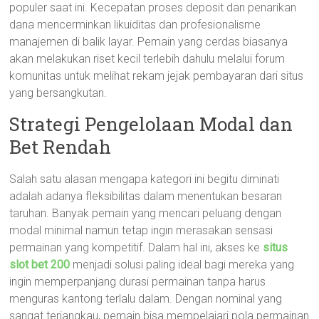
populer saat ini. Kecepatan proses deposit dan penarikan
dana mencerminkan likuiditas dan profesionalisme
manajemen di balik layar. Pemain yang cerdas biasanya
akan melakukan riset kecil terlebih dahulu melalui forum
komunitas untuk melihat rekam jejak pembayaran dari situs
yang bersangkutan.
Strategi Pengelolaan Modal dan
Bet Rendah
Salah satu alasan mengapa kategori ini begitu diminati
adalah adanya fleksibilitas dalam menentukan besaran
taruhan. Banyak pemain yang mencari peluang dengan
modal minimal namun tetap ingin merasakan sensasi
permainan yang kompetitif. Dalam hal ini, akses ke
situs
slot bet 200
menjadi solusi paling ideal bagi mereka yang
ingin memperpanjang durasi permainan tanpa harus
menguras kantong terlalu dalam. Dengan nominal yang
sangat terjangkau, pemain bisa mempelajari pola permainan