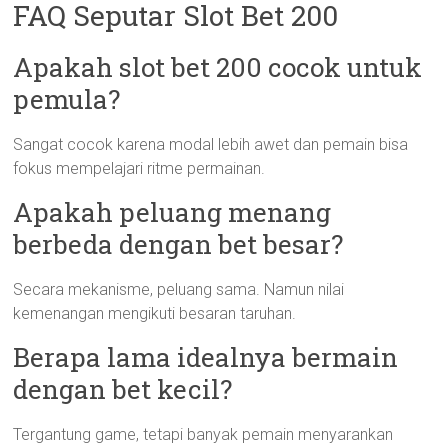
FAQ Seputar Slot Bet 200
Apakah slot bet 200 cocok untuk
pemula?
Sangat cocok karena modal lebih awet dan pemain bisa
fokus mempelajari ritme permainan.
Apakah peluang menang
berbeda dengan bet besar?
Secara mekanisme, peluang sama. Namun nilai
kemenangan mengikuti besaran taruhan.
Berapa lama idealnya bermain
dengan bet kecil?
Tergantung game, tetapi banyak pemain menyarankan