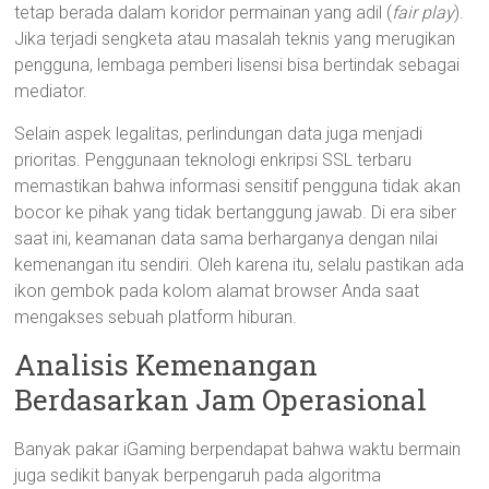
tetap berada dalam koridor permainan yang adil (
fair play
).
Jika terjadi sengketa atau masalah teknis yang merugikan
pengguna, lembaga pemberi lisensi bisa bertindak sebagai
mediator.
Selain aspek legalitas, perlindungan data juga menjadi
prioritas. Penggunaan teknologi enkripsi SSL terbaru
memastikan bahwa informasi sensitif pengguna tidak akan
bocor ke pihak yang tidak bertanggung jawab. Di era siber
saat ini, keamanan data sama berharganya dengan nilai
kemenangan itu sendiri. Oleh karena itu, selalu pastikan ada
ikon gembok pada kolom alamat browser Anda saat
mengakses sebuah platform hiburan.
Analisis Kemenangan
Berdasarkan Jam Operasional
Banyak pakar iGaming berpendapat bahwa waktu bermain
juga sedikit banyak berpengaruh pada algoritma