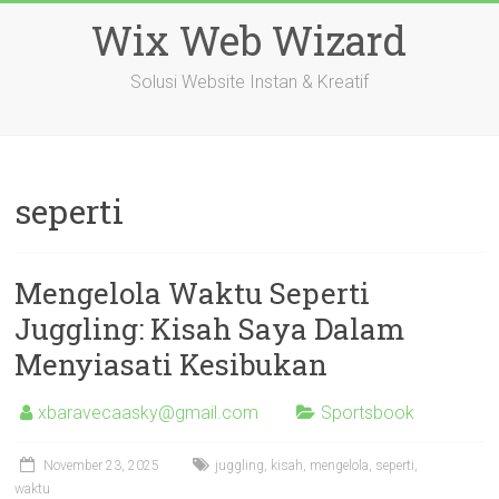
Skip
Wix Web Wizard
to
content
Solusi Website Instan & Kreatif
seperti
Mengelola Waktu Seperti
Juggling: Kisah Saya Dalam
Menyiasati Kesibukan
xbaravecaasky@gmail.com
Sportsbook
November 23, 2025
juggling
,
kisah
,
mengelola
,
seperti
,
waktu