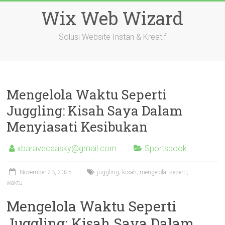
Skip
Wix Web Wizard
to
content
Solusi Website Instan & Kreatif
Mengelola Waktu Seperti
Juggling: Kisah Saya Dalam
Menyiasati Kesibukan
xbaravecaasky@gmail.com
Sportsbook
November 23, 2025
juggling
,
kisah
,
mengelola
,
seperti
,
waktu
Mengelola Waktu Seperti
Juggling: Kisah Saya Dalam