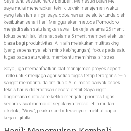
Saya tahu sesuatu harus berubah. Memasuki bulan Mei,
saya mulai menerapkan teknik-teknik manajemen waktu
yang telah lama ingin saya coba namun selalu tertunda oleh
kesibukan sehari-hari. Menggunakan metode Pomodoro
menjadi salah satu langkah awal—bekerja selama 25 menit
fokus penuh lalu istirahat selama 5 menit memberi efek luar
biasa bagi produktivitas. Alih-alih melakukan multitasking
(yang sebenarnya lebih mirip kebingungan), fokus pada satu
tugas pada satu waktu membantu meminimalisir stres.
Saya juga memanfaatkan alat manajemen proyek seperti
Trello untuk menjaga agar setiap tugas tetap terorganisir—ini
sangat membantu dalam dunia AI di mana banyak aspek
teknis harus diperhatikan secara detail. Saya ingat
bagaimana suatu sore ketika mengatur prioritas tugas
secara visual membuat segalanya terasa lebih mudah
dikelola; “Wow”, pikirku sambil tersenyum melihat papan
kerja digitalku.
Hasil: Menemukan Kembali