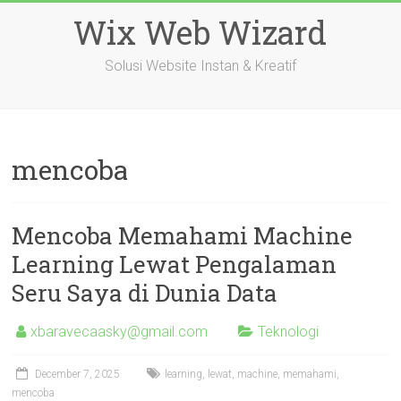
Skip
Wix Web Wizard
to
content
Solusi Website Instan & Kreatif
mencoba
Mencoba Memahami Machine
Learning Lewat Pengalaman
Seru Saya di Dunia Data
xbaravecaasky@gmail.com
Teknologi
December 7, 2025
learning
,
lewat
,
machine
,
memahami
,
mencoba