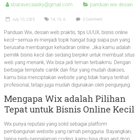
xbaravecaasky@gmail.com
panduan wix desain
July 10, 2025
14
,
15
,
6
0 Comment
Panduan Wix, desain web praktis, tips UI/UX, bisnis online
kecil—semua ini menjadi topik hangat bagi siapa pun yang
berusaha membangun kehadiran online. Jika kamu adalah
pemilik bisnis kecil dan sedang berpikir untuk membuat situs
web yang menarik, Wix bisa jadi teman terbaikmu. Dengan
berbagai template cantik dan fitur yang mudah diakses,
kamu bisa menciptakan website yang tidak hanya terlihat
profesional, tetapi juga mudah digunakan oleh pengunjung.
Mengapa Wix adalah Pilihan
Tepat untuk Bisnis Online Kecil
Wix punya reputasi yang solid sebagai platform
pembangunan website yang ramah pengguna. Bayangkan,
tanpa perlu pengalaman coding, kamu bisa drag and drop