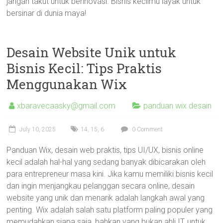
jangan takut untuk berinovasi. Bisnis kecilmu layak untuk
bersinar di dunia maya!
Desain Website Unik untuk
Bisnis Kecil: Tips Praktis
Menggunakan Wix
xbaravecaasky@gmail.com
panduan wix desain
July 10, 2025
14
,
15
,
6
0 Comment
Panduan Wix, desain web praktis, tips UI/UX, bisnis online
kecil adalah hal-hal yang sedang banyak dibicarakan oleh
para entrepreneur masa kini. Jika kamu memiliki bisnis kecil
dan ingin menjangkau pelanggan secara online, desain
website yang unik dan menarik adalah langkah awal yang
penting. Wix adalah salah satu platform paling populer yang
memudahkan siapa saja, bahkan yang bukan ahli IT, untuk