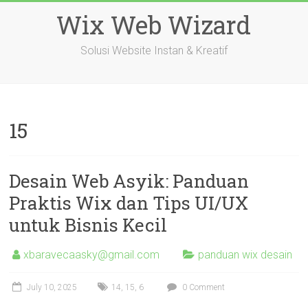
Skip
Wix Web Wizard
to
content
Solusi Website Instan & Kreatif
15
Desain Web Asyik: Panduan
Praktis Wix dan Tips UI/UX
untuk Bisnis Kecil
xbaravecaasky@gmail.com
panduan wix desain
July 10, 2025
14
,
15
,
6
0 Comment