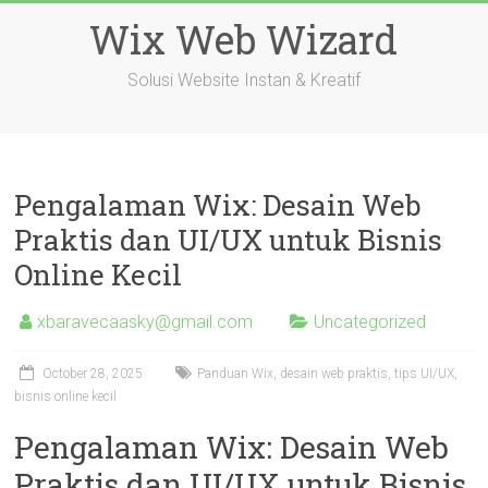
Skip
Wix Web Wizard
to
content
Solusi Website Instan & Kreatif
Pengalaman Wix: Desain Web
Praktis dan UI/UX untuk Bisnis
Online Kecil
xbaravecaasky@gmail.com
Uncategorized
October 28, 2025
Panduan Wix, desain web praktis, tips UI/UX,
bisnis online kecil
Pengalaman Wix: Desain Web
Praktis dan UI/UX untuk Bisnis