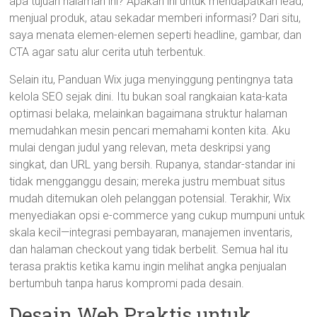
apa tujuan halaman ini? Apakah ini untuk mendapatkan lead,
menjual produk, atau sekadar memberi informasi? Dari situ,
saya menata elemen-elemen seperti headline, gambar, dan
CTA agar satu alur cerita utuh terbentuk.
Selain itu, Panduan Wix juga menyinggung pentingnya tata
kelola SEO sejak dini. Itu bukan soal rangkaian kata-kata
optimasi belaka, melainkan bagaimana struktur halaman
memudahkan mesin pencari memahami konten kita. Aku
mulai dengan judul yang relevan, meta deskripsi yang
singkat, dan URL yang bersih. Rupanya, standar-standar ini
tidak mengganggu desain; mereka justru membuat situs
mudah ditemukan oleh pelanggan potensial. Terakhir, Wix
menyediakan opsi e-commerce yang cukup mumpuni untuk
skala kecil—integrasi pembayaran, manajemen inventaris,
dan halaman checkout yang tidak berbelit. Semua hal itu
terasa praktis ketika kamu ingin melihat angka penjualan
bertumbuh tanpa harus kompromi pada desain.
Desain Web Praktis untuk