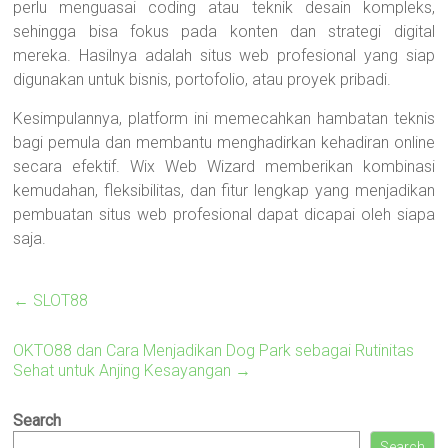
perlu menguasai coding atau teknik desain kompleks,
sehingga bisa fokus pada konten dan strategi digital
mereka. Hasilnya adalah situs web profesional yang siap
digunakan untuk bisnis, portofolio, atau proyek pribadi.
Kesimpulannya, platform ini memecahkan hambatan teknis
bagi pemula dan membantu menghadirkan kehadiran online
secara efektif. Wix Web Wizard memberikan kombinasi
kemudahan, fleksibilitas, dan fitur lengkap yang menjadikan
pembuatan situs web profesional dapat dicapai oleh siapa
saja.
←
SLOT88
OKTO88 dan Cara Menjadikan Dog Park sebagai Rutinitas
Sehat untuk Anjing Kesayangan
→
Search
Search