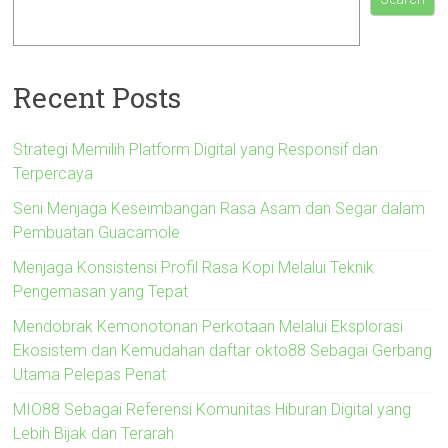
Recent Posts
Strategi Memilih Platform Digital yang Responsif dan
Terpercaya
Seni Menjaga Keseimbangan Rasa Asam dan Segar dalam
Pembuatan Guacamole
Menjaga Konsistensi Profil Rasa Kopi Melalui Teknik
Pengemasan yang Tepat
Mendobrak Kemonotonan Perkotaan Melalui Eksplorasi
Ekosistem dan Kemudahan daftar okto88 Sebagai Gerbang
Utama Pelepas Penat
MIO88 Sebagai Referensi Komunitas Hiburan Digital yang
Lebih Bijak dan Terarah