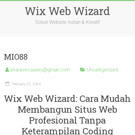
Skip
Wix Web Wizard
to
content
Solusi Website Instan & Kreatif
MIO88
xbaravecaasky@gmail.com
Uncategorized
February 22, 2026
Wix Web Wizard: Cara Mudah
Membangun Situs Web
Profesional Tanpa
Keterampilan Coding