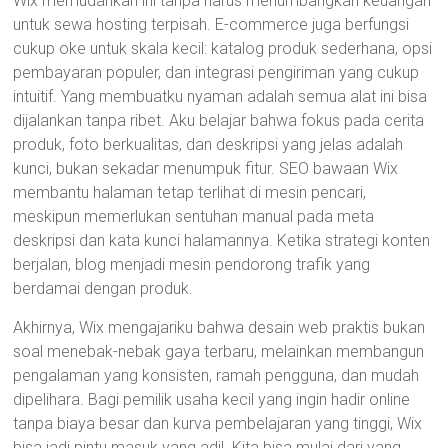
Wix memudahkan ini tanpa harus menumbangkan keuangan
untuk sewa hosting terpisah. E-commerce juga berfungsi
cukup oke untuk skala kecil: katalog produk sederhana, opsi
pembayaran populer, dan integrasi pengiriman yang cukup
intuitif. Yang membuatku nyaman adalah semua alat ini bisa
dijalankan tanpa ribet. Aku belajar bahwa fokus pada cerita
produk, foto berkualitas, dan deskripsi yang jelas adalah
kunci, bukan sekadar menumpuk fitur. SEO bawaan Wix
membantu halaman tetap terlihat di mesin pencari,
meskipun memerlukan sentuhan manual pada meta
deskripsi dan kata kunci halamannya. Ketika strategi konten
berjalan, blog menjadi mesin pendorong trafik yang
berdamai dengan produk.
Akhirnya, Wix mengajariku bahwa desain web praktis bukan
soal menebak-nebak gaya terbaru, melainkan membangun
pengalaman yang konsisten, ramah pengguna, dan mudah
dipelihara. Bagi pemilik usaha kecil yang ingin hadir online
tanpa biaya besar dan kurva pembelajaran yang tinggi, Wix
bisa jadi pintu masuk yang adil. Kita bisa mulai dari yang