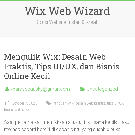
Skip
Wix Web Wizard
to
content
Solusi Website Instan & Kreatif
Mengulik Wix: Desain Web
Praktis, Tips UI/UX, dan Bisnis
Online Kecil
xbaravecaasky@gmail.com
Uncategorized
October 7, 2025
Panduan Wix, desain web praktis, tips UI/UX,
bisnis online kecil
Saat pertama kali memikirkan situs untuk usaha kecilku, aku
merasa seperti berdiri di depan pintu yang susah dibuka.