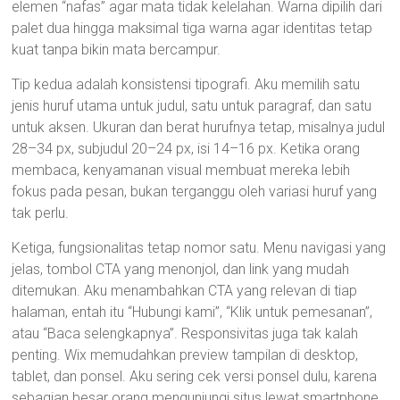
elemen “nafas” agar mata tidak kelelahan. Warna dipilih dari
palet dua hingga maksimal tiga warna agar identitas tetap
kuat tanpa bikin mata bercampur.
Tip kedua adalah konsistensi tipografi. Aku memilih satu
jenis huruf utama untuk judul, satu untuk paragraf, dan satu
untuk aksen. Ukuran dan berat hurufnya tetap, misalnya judul
28–34 px, subjudul 20–24 px, isi 14–16 px. Ketika orang
membaca, kenyamanan visual membuat mereka lebih
fokus pada pesan, bukan terganggu oleh variasi huruf yang
tak perlu.
Ketiga, fungsionalitas tetap nomor satu. Menu navigasi yang
jelas, tombol CTA yang menonjol, dan link yang mudah
ditemukan. Aku menambahkan CTA yang relevan di tiap
halaman, entah itu “Hubungi kami”, “Klik untuk pemesanan”,
atau “Baca selengkapnya”. Responsivitas juga tak kalah
penting. Wix memudahkan preview tampilan di desktop,
tablet, dan ponsel. Aku sering cek versi ponsel dulu, karena
sebagian besar orang mengunjungi situs lewat smartphone.