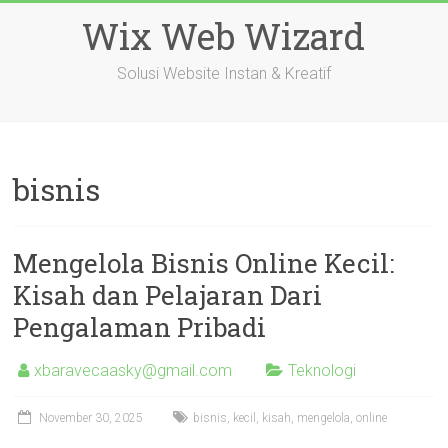
Skip
Wix Web Wizard
to
content
Solusi Website Instan & Kreatif
bisnis
Mengelola Bisnis Online Kecil:
Kisah dan Pelajaran Dari
Pengalaman Pribadi
xbaravecaasky@gmail.com
Teknologi
November 30, 2025
bisnis
,
kecil
,
kisah
,
mengelola
,
online