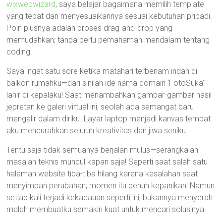
wixwebwizard
, saya belajar bagaimana memilih template
yang tepat dan menyesuaikannya sesuai kebutuhan pribadi.
Poin plusnya adalah proses drag-and-drop yang
memudahkan; tanpa perlu pemahaman mendalam tentang
coding.
Saya ingat satu sore ketika matahari terbenam indah di
balkon rumahku—dari sinilah ide nama domain ‘FotoSuka’
lahir di kepalaku! Saat menambahkan gambar-gambar hasil
jepretan ke galeri virtual ini, seolah ada semangat baru
mengalir dalam diriku. Layar laptop menjadi kanvas tempat
aku mencurahkan seluruh kreativitas dan jiwa seniku.
Tentu saja tidak semuanya berjalan mulus—serangkaian
masalah teknis muncul kapan saja! Seperti saat salah satu
halaman website tiba-tiba hilang karena kesalahan saat
menyimpan perubahan; momen itu penuh kepanikan! Namun
setiap kali terjadi kekacauan seperti ini, bukannya menyerah
malah membuatku semakin kuat untuk mencari solusinya.