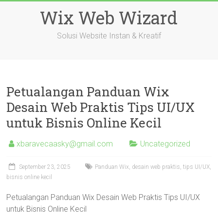
Skip
Wix Web Wizard
to
content
Solusi Website Instan & Kreatif
Petualangan Panduan Wix
Desain Web Praktis Tips UI/UX
untuk Bisnis Online Kecil
xbaravecaasky@gmail.com
Uncategorized
September 23, 2025
Panduan Wix, desain web praktis, tips UI/UX,
bisnis online kecil
Petualangan Panduan Wix Desain Web Praktis Tips UI/UX
untuk Bisnis Online Kecil