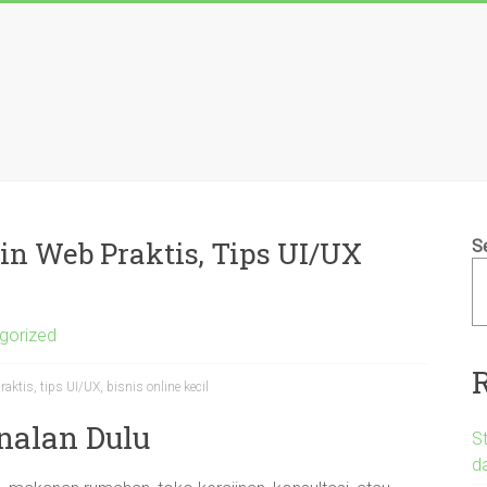
in Web Praktis, Tips UI/UX
S
gorized
ktis, tips UI/UX, bisnis online kecil
nalan Dulu
St
d