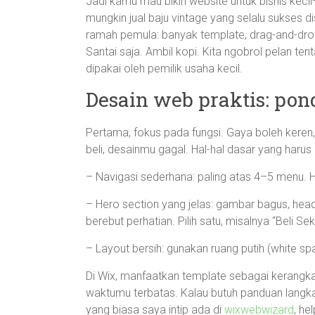
Jadi kamu mau bikin website untuk bisnis keci
mungkin jual baju vintage yang selalu sukses d
ramah pemula: banyak template, drag-and-drop,
Santai saja. Ambil kopi. Kita ngobrol pelan te
dipakai oleh pemilik usaha kecil.
Desain web praktis: pon
Pertama, fokus pada fungsi. Gaya boleh keren,
beli, desainmu gagal. Hal-hal dasar yang harus
– Navigasi sederhana: paling atas 4–5 menu. 
– Hero section yang jelas: gambar bagus, head
berebut perhatian. Pilih satu, misalnya “Beli S
– Layout bersih: gunakan ruang putih (white sp
Di Wix, manfaatkan template sebagai kerangka. 
waktumu terbatas. Kalau butuh panduan langka
yang biasa saya intip ada di
wixwebwizard
, he