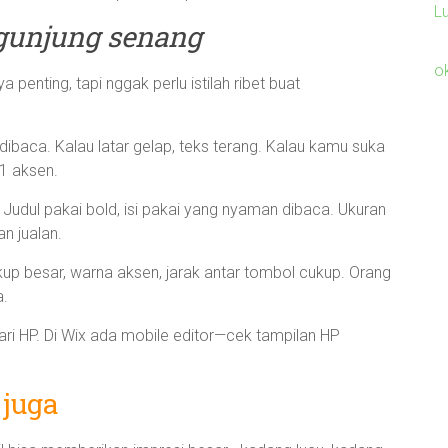
L
ngunjung senang
o
 penting, tapi nggak perlu istilah ribet buat
dibaca. Kalau latar gelap, teks terang. Kalau kamu suka
1 aksen.
. Judul pakai bold, isi pakai yang nyaman dibaca. Ukuran
an jualan.
ukup besar, warna aksen, jarak antar tombol cukup. Orang
a.
dari HP. Di Wix ada mobile editor—cek tampilan HP
 juga