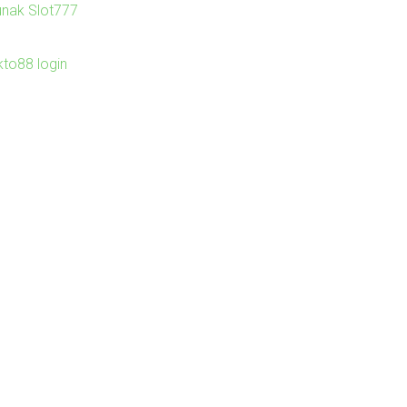
unak Slot777
kto88 login