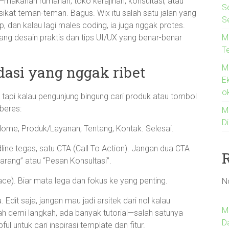
l—makanan rumahan, toko kerajinan, konsultasi, atau
S
isikat teman-teman. Bagus. Wix itu salah satu jalan yang
S
 dan kalau lagi males coding, ia juga nggak protes.
M
ntang desain praktis dan tips UI/UX yang benar-benar
T
M
dasi yang nggak ribet
E
o
 tapi kalau pengunjung bingung cari produk atau tombol
 beres:
M
Di
Home, Produk/Layanan, Tentang, Kontak. Selesai.
line tegas, satu CTA (Call To Action). Jangan dua CTA
ekarang” atau “Pesan Konsultasi”.
ace). Biar mata lega dan fokus ke yang penting.
N
Edit saja, jangan mau jadi arsitek dari nol kalau
M
h demi langkah, ada banyak tutorial—salah satunya
D
lpful untuk cari inspirasi template dan fitur.