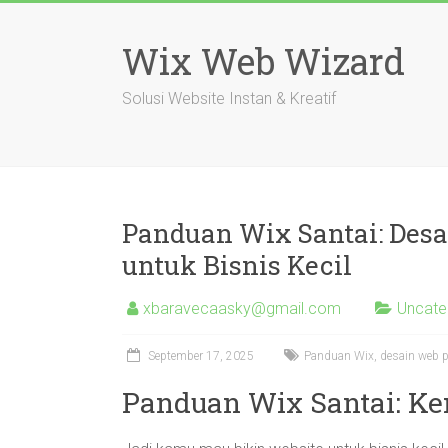
Skip
to
Wix Web Wizard
content
Solusi Website Instan & Kreatif
Panduan Wix Santai: Desa
untuk Bisnis Kecil
xbaravecaasky@gmail.com
Uncate
September 17, 2025
Panduan Wix, desain web pra
Panduan Wix Santai: Ke