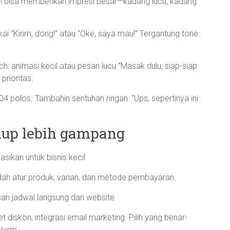
ecil bisa memberikan impresi besar—kadang lucu, kadang
kai “Kirim, dong!” atau “Oke, saya mau!” Tergantung tone
: animasi kecil atau pesan lucu “Masak dulu, siap-siap
prioritas.
 polos. Tambahin sentuhan ringan: “Ups, sepertinya ini
idup lebih gampang
ikan untuk bisnis kecil:
dah atur produk, varian, dan metode pembayaran.
an jadwal langsung dari website.
t diskon, integrasi email marketing. Pilih yang benar-
ugin.