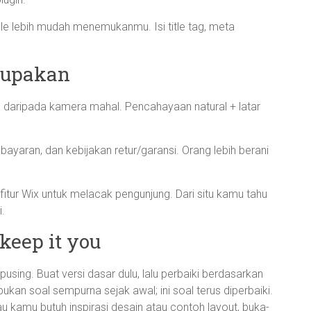
e lebih mudah menemukanmu. Isi title tag, meta
ilupakan
ing daripada kamera mahal. Pencahayaan natural + latar
ayaran, dan kebijakan retur/garansi. Orang lebih berani
 fitur Wix untuk melacak pengunjung. Dari situ kamu tahu
.
 keep it you
pusing. Buat versi dasar dulu, lalu perbaiki berdasarkan
kan soal sempurna sejak awal; ini soal terus diperbaiki.
Kalau kamu butuh inspirasi desain atau contoh layout, buka-