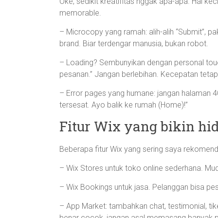
Oke, sedikit kreatifitas nggak apa-apa. Hal k
memorable.
– Microcopy yang ramah: alih-alih “Submit”, pa
brand. Biar terdengar manusia, bukan robot.
– Loading? Sembunyikan dengan personal touch
pesanan.” Jangan berlebihan. Kecepatan tetap 
– Error pages yang humane: jangan halaman 404
tersesat. Ayo balik ke rumah (Home)!”
Fitur Wix yang bikin h
Beberapa fitur Wix yang sering saya rekomendas
– Wix Stores untuk toko online sederhana. Mu
– Wix Bookings untuk jasa. Pelanggan bisa pes
– App Market: tambahkan chat, testimonial, tike
benar cocok, jangan asal memasang banyak pl