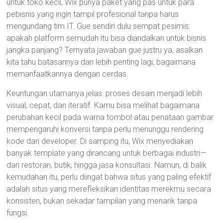
untuk toko kecil, Wix punya paket yang pas untuk para
pebisnis yang ingin tampil profesional tanpa harus
mengundang tim IT. Gue sendiri dulu sempat pesimis:
apakah platform semudah itu bisa diandalkan untuk bisnis
jangka panjang? Ternyata jawaban gue justru ya, asalkan
kita tahu batasannya dan lebih penting lagi, bagaimana
memanfaatkannya dengan cerdas.
Keuntungan utamanya jelas: proses desain menjadi lebih
visual, cepat, dan iteratif. Kamu bisa melihat bagaimana
perubahan kecil pada warna tombol atau penataan gambar
mempengaruhi konversi tanpa perlu menunggu rendering
kode dari developer. Di samping itu, Wix menyediakan
banyak template yang dirancang untuk berbagai industri—
dari restoran, butik, hingga jasa konsultasi. Namun, di balik
kemudahan itu, perlu diingat bahwa situs yang paling efektif
adalah situs yang merefleksikan identitas merekmu secara
konsisten, bukan sekadar tampilan yang menarik tanpa
fungsi.