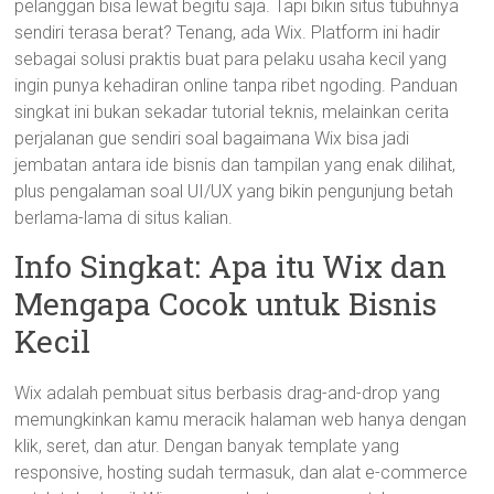
pelanggan bisa lewat begitu saja. Tapi bikin situs tubuhnya
sendiri terasa berat? Tenang, ada Wix. Platform ini hadir
sebagai solusi praktis buat para pelaku usaha kecil yang
ingin punya kehadiran online tanpa ribet ngoding. Panduan
singkat ini bukan sekadar tutorial teknis, melainkan cerita
perjalanan gue sendiri soal bagaimana Wix bisa jadi
jembatan antara ide bisnis dan tampilan yang enak dilihat,
plus pengalaman soal UI/UX yang bikin pengunjung betah
berlama-lama di situs kalian.
Info Singkat: Apa itu Wix dan
Mengapa Cocok untuk Bisnis
Kecil
Wix adalah pembuat situs berbasis drag-and-drop yang
memungkinkan kamu meracik halaman web hanya dengan
klik, seret, dan atur. Dengan banyak template yang
responsive, hosting sudah termasuk, dan alat e-commerce