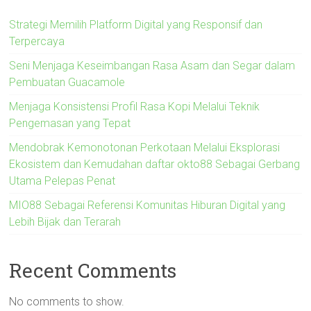
Strategi Memilih Platform Digital yang Responsif dan
Terpercaya
Seni Menjaga Keseimbangan Rasa Asam dan Segar dalam
Pembuatan Guacamole
Menjaga Konsistensi Profil Rasa Kopi Melalui Teknik
Pengemasan yang Tepat
Mendobrak Kemonotonan Perkotaan Melalui Eksplorasi
Ekosistem dan Kemudahan daftar okto88 Sebagai Gerbang
Utama Pelepas Penat
MIO88 Sebagai Referensi Komunitas Hiburan Digital yang
Lebih Bijak dan Terarah
Recent Comments
No comments to show.