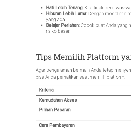
Hati Lebih Tenang:
Kita tidak perlu was-was
Hiburan Lebih Lama:
Dengan modal minima
yang ada.
Belajar Perlahan:
Cocok buat Anda yang ma
risiko besar.
Tips Memilih Platform ya
Agar pengalaman bermain Anda tetap menyena
bisa Anda perhatikan saat memilih platform:
Kriteria
Kemudahan Akses
Pilihan Pasaran
Cara Pembayaran