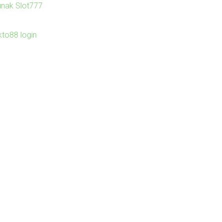
unak Slot777
kto88 login