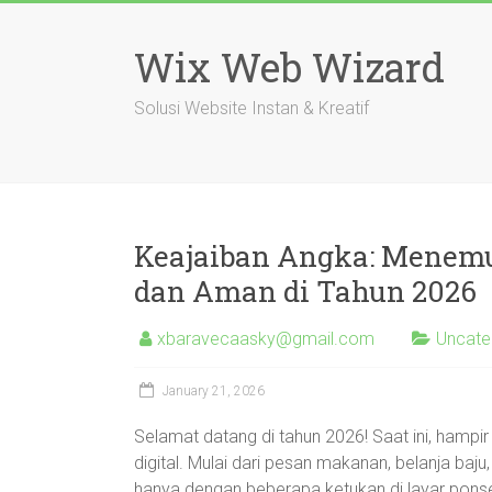
Skip
to
Wix Web Wizard
content
Solusi Website Instan & Kreatif
Keajaiban Angka: Menemu
dan Aman di Tahun 2026
xbaravecaasky@gmail.com
Uncate
January 21, 2026
Selamat datang di tahun 2026! Saat ini, hampi
digital. Mulai dari pesan makanan, belanja baj
hanya dengan beberapa ketukan di layar ponsel