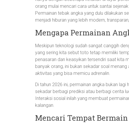
orang mulai mencari cara untuk santai sejena
Permainan tebak angka yang dulu dilakukan se
menjadi hiburan yang lebih modern, transparan
Mengapa Permainan Angka
Meskipun teknologi sudah sangat canggih deng
yang sering kita sebut toto tetap memiliki tem
penasaran dan keasyikan tersendiri saat kita
banyak orang, ini bukan sekadar soal menang a
aktivitas yang bisa memicu adrenalin.
Di tahun 2026 ini, permainan angka bukan lagi
sekadar berbagi prediksi atau berbagi cerita l
Interaksi sosial inilah yang membuat permain
kalangan.
Mencari Tempat Bermain 