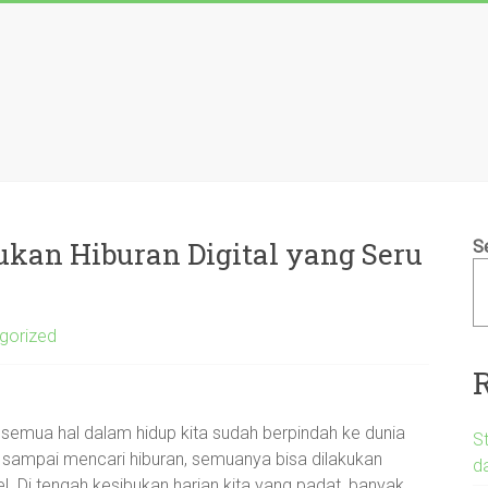
kan Hiburan Digital yang Seru
S
gorized
r semua hal dalam hidup kita sudah berpindah ke dunia
St
u, sampai mencari hiburan, semuanya bisa dilakukan
d
. Di tengah kesibukan harian kita yang padat, banyak