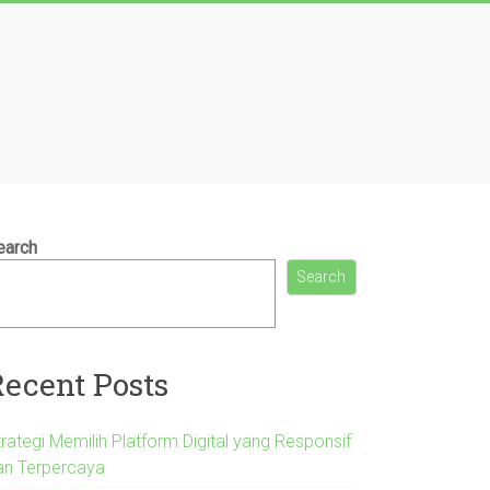
earch
Search
Recent Posts
rategi Memilih Platform Digital yang Responsif
an Terpercaya