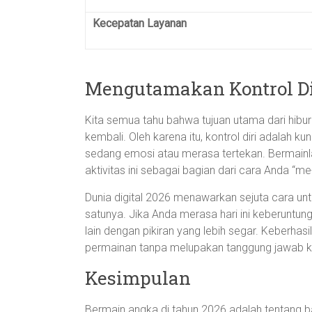
Kecepatan Layanan
Mengutamakan Kontrol Di
Kita semua tahu bahwa tujuan utama dari hibura
kembali. Oleh karena itu, kontrol diri adalah k
sedang emosi atau merasa tertekan. Bermainl
aktivitas ini sebagai bagian dari cara Anda “me
Dunia digital 2026 menawarkan sejuta cara un
satunya. Jika Anda merasa hari ini keberuntun
lain dengan pikiran yang lebih segar. Keberhasi
permainan tanpa melupakan tanggung jawab kit
Kesimpulan
Bermain angka di tahun 2026 adalah tentang 