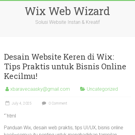
Skip
Wix Web Wizard
to
content
Solusi Website Instan & Kreatif
Desain Website Keren di Wix:
Tips Praktis untuk Bisnis Online
Kecilmu!
xbaravecaasky@gmail.com
Uncategorized
July 4, 2025
0 Comment
“`html
Panduan Wix, desain web praktis, tips UI/UX, bisnis online
kecil—semua itu penting untuk menghadirkan tampilan