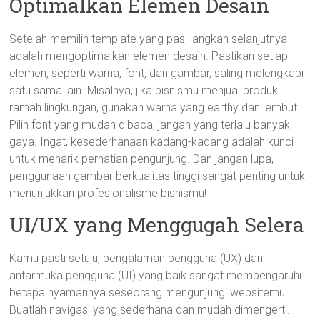
Optimalkan Elemen Desain
Setelah memilih template yang pas, langkah selanjutnya
adalah mengoptimalkan elemen desain. Pastikan setiap
elemen, seperti warna, font, dan gambar, saling melengkapi
satu sama lain. Misalnya, jika bisnismu menjual produk
ramah lingkungan, gunakan warna yang earthy dan lembut.
Pilih font yang mudah dibaca, jangan yang terlalu banyak
gaya. Ingat, kesederhanaan kadang-kadang adalah kunci
untuk menarik perhatian pengunjung. Dan jangan lupa,
penggunaan gambar berkualitas tinggi sangat penting untuk
menunjukkan profesionalisme bisnismu!
UI/UX yang Menggugah Selera
Kamu pasti setuju, pengalaman pengguna (UX) dan
antarmuka pengguna (UI) yang baik sangat mempengaruhi
betapa nyamannya seseorang mengunjungi websitemu.
Buatlah navigasi yang sederhana dan mudah dimengerti.