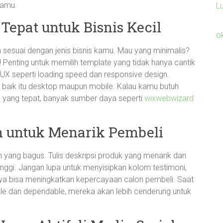
kamu.
L
epat untuk Bisnis Kecil
o
h sesuai dengan jenis bisnis kamu. Mau yang minimalis?
Penting untuk memilih template yang tidak hanya cantik
 UX seperti loading speed dan responsive design.
baik itu desktop maupun mobile. Kalau kamu butuh
 yang tepat, banyak sumber daya seperti
wixwebwizard
 untuk Menarik Pembeli
 yang bagus. Tulis deskripsi produk yang menarik dan
tinggi. Jangan lupa untuk menyisipkan kolom testimoni,
nya bisa meningkatkan kepercayaan calon pembeli. Saat
le dan dependable, mereka akan lebih cenderung untuk