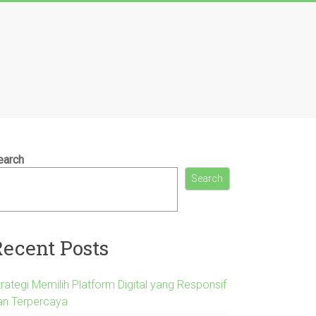
earch
Search
Recent Posts
rategi Memilih Platform Digital yang Responsif
an Terpercaya