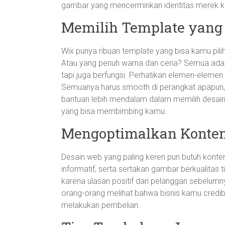
gambar yang mencerminkan identitas merek 
Memilih Template yang T
Wix punya ribuan template yang bisa kamu pili
Atau yang penuh warna dan ceria? Semua ada! 
tapi juga berfungsi. Perhatikan elemen-elemen
Semuanya harus smooth di perangkat apapun, 
bantuan lebih mendalam dalam memilih desain
yang bisa membimbing kamu.
Mengoptimalkan Konten
Desain web yang paling keren pun butuh konten
informatif, serta sertakan gambar berkualitas 
karena ulasan positif dari pelanggan sebelum
orang-orang melihat bahwa bisnis kamu credib
melakukan pembelian.