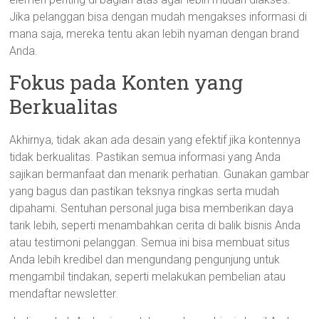
Jika pelanggan bisa dengan mudah mengakses informasi di
mana saja, mereka tentu akan lebih nyaman dengan brand
Anda.
Fokus pada Konten yang
Berkualitas
Akhirnya, tidak akan ada desain yang efektif jika kontennya
tidak berkualitas. Pastikan semua informasi yang Anda
sajikan bermanfaat dan menarik perhatian. Gunakan gambar
yang bagus dan pastikan teksnya ringkas serta mudah
dipahami. Sentuhan personal juga bisa memberikan daya
tarik lebih, seperti menambahkan cerita di balik bisnis Anda
atau testimoni pelanggan. Semua ini bisa membuat situs
Anda lebih kredibel dan mengundang pengunjung untuk
mengambil tindakan, seperti melakukan pembelian atau
mendaftar newsletter.