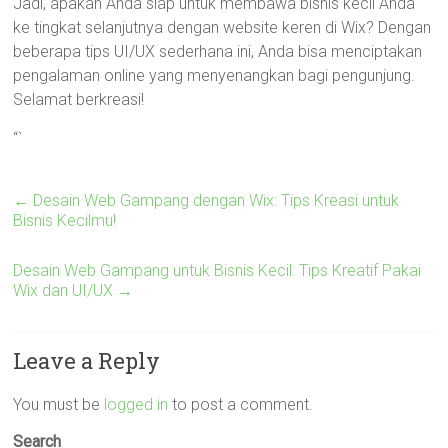
Jadi, apakah Anda siap untuk membawa bisnis kecil Anda
ke tingkat selanjutnya dengan website keren di Wix? Dengan
beberapa tips UI/UX sederhana ini, Anda bisa menciptakan
pengalaman online yang menyenangkan bagi pengunjung.
Selamat berkreasi!
“`
←
Desain Web Gampang dengan Wix: Tips Kreasi untuk
Bisnis Kecilmu!
Desain Web Gampang untuk Bisnis Kecil: Tips Kreatif Pakai
Wix dan UI/UX
→
Leave a Reply
You must be
logged in
to post a comment.
Search