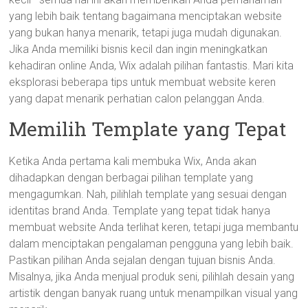
yang lebih baik tentang bagaimana menciptakan website
yang bukan hanya menarik, tetapi juga mudah digunakan.
Jika Anda memiliki bisnis kecil dan ingin meningkatkan
kehadiran online Anda, Wix adalah pilihan fantastis. Mari kita
eksplorasi beberapa tips untuk membuat website keren
yang dapat menarik perhatian calon pelanggan Anda.
Memilih Template yang Tepat
Ketika Anda pertama kali membuka Wix, Anda akan
dihadapkan dengan berbagai pilihan template yang
mengagumkan. Nah, pilihlah template yang sesuai dengan
identitas brand Anda. Template yang tepat tidak hanya
membuat website Anda terlihat keren, tetapi juga membantu
dalam menciptakan pengalaman pengguna yang lebih baik.
Pastikan pilihan Anda sejalan dengan tujuan bisnis Anda.
Misalnya, jika Anda menjual produk seni, pilihlah desain yang
artistik dengan banyak ruang untuk menampilkan visual yang