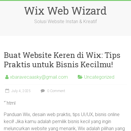
Skip
Wix Web Wizard
to
content
Solusi Website Instan & Kreatif
Buat Website Keren di Wix: Tips
Praktis untuk Bisnis Kecilmu!
xbaravecaasky@gmail.com
Uncategorized
July 4, 2025
0 Comment
“`html
Panduan Wix, desain web praktis, tips UI/UX, bisnis online
kecil! Jika kamu adalah pemilik bisnis kecil yang ingin
meluncurkan website yang menarik, Wix adalah pilihan yang